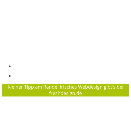
Pelle Hansen, Projektkoordination
Osterallee 169, 24944 Flensburg
Tel.: +49 (0)152 29924591
+49 (0) 461 97872016
info@waldwuchs-flensburg.de
Träger des Projektes „Waldwuchs“ ist der
Flensburger Jugendring e. V.
Geschäftsführerin des FJR ist Sophie Baierl
Impressum
Datenschutzerklärung
Kleiner Tipp am Rande: frisches Webdesign gibt‘s bei
freshdesign.de