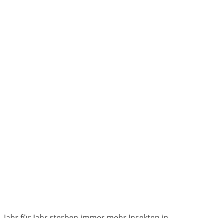
Jahr für Jahr sterben immer mehr Insekten in