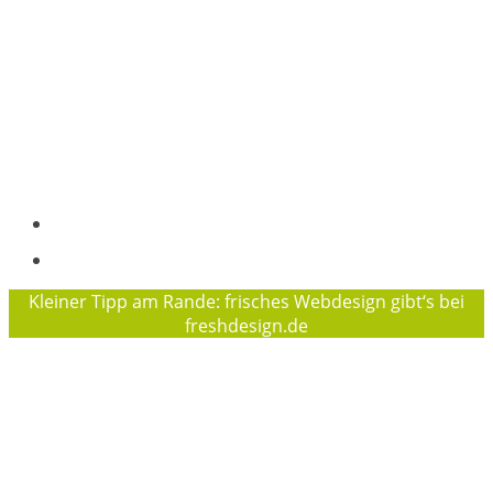
Osterallee 169, 24944 Flensburg
Tel.: +49 (0)152 29924591
+49 (0) 461 97872016
info@waldwuchs-flensburg.de
Träger des Projektes „Waldwuchs“ ist der
Flensburger Jugendring e. V.
Geschäftsführerin des FJR ist Sophie Baierl
Impressum
Datenschutzerklärung
Kleiner Tipp am Rande: frisches Webdesign gibt‘s bei
freshdesign.de