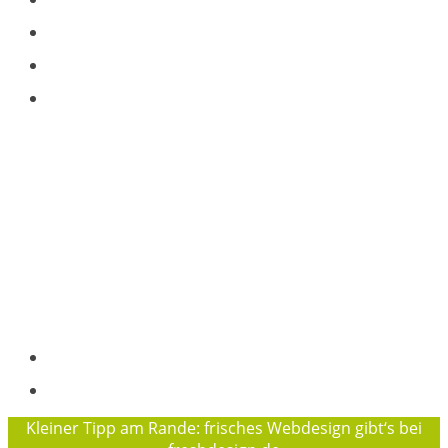
Wir über uns / Kontakt
Das Team
Wofür wir stehen
Pelle Hansen, Projektkoordination
Osterallee 169, 24944 Flensburg
Tel.: +49 (0)152 29924591
+49 (0) 461 97872016
info@waldwuchs-flensburg.de
Träger des Projektes „Waldwuchs“ ist der
Flensburger Jugendring e. V.
Geschäftsführerin des FJR ist Sophie Baierl
Impressum
Datenschutzerklärung
Kleiner Tipp am Rande: frisches Webdesign gibt‘s bei