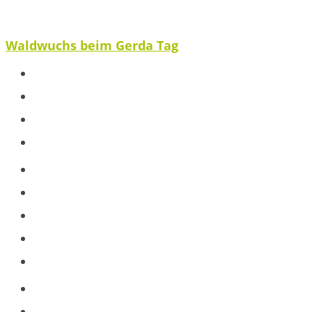
Waldwuchs beim Gerda Tag
Spenden
Ausblick
Veröffentlichungen
Partnerstimme
Projekte
Baumpatenschaft
Jugendarbeit
Schule
Workshops
Blog
Baumkunde