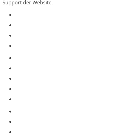
Support der Website.
Spenden
Ausblick
Veröffentlichungen
Partnerstimme
Projekte
Baumpatenschaft
Jugendarbeit
Schule
Workshops
Blog
Baumkunde
Wir über uns / Kontakt