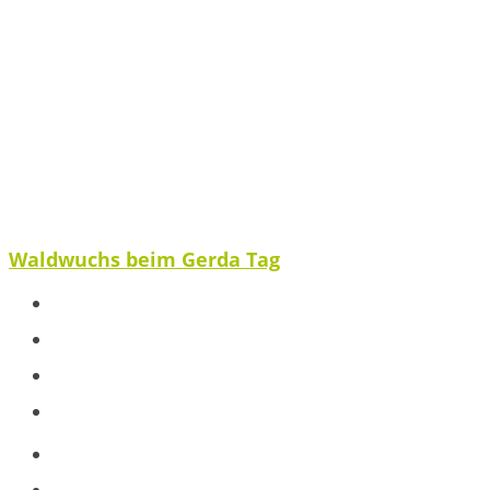
Waldwuchs beim Gerda Tag
Spenden
Ausblick
Veröffentlichungen
Partnerstimme
Projekte
Baumpatenschaft