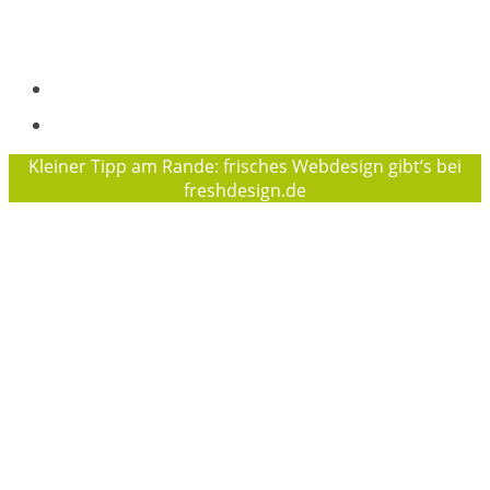
Flensburger Jugendring e. V.
Geschäftsführerin des FJR ist Sophie Baierl
Impressum
Datenschutzerklärung
Kleiner Tipp am Rande: frisches Webdesign gibt‘s bei
freshdesign.de