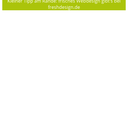
Kleiner Tipp am Rande: frisches Webdesign gibt‘s bei
freshdesign.de