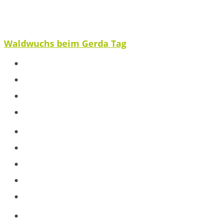
Waldwuchs beim Gerda Tag
Spenden
Ausblick
Veröffentlichungen
Partnerstimme
Projekte
Baumpatenschaft
Jugendarbeit
Schule
Workshops
Blog