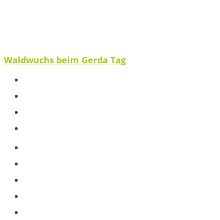
Waldwuchs beim Gerda Tag
Spenden
Ausblick
Veröffentlichungen
Partnerstimme
Projekte
Baumpatenschaft
Jugendarbeit
Schule
Workshops