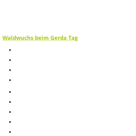
Waldwuchs beim Gerda Tag
Spenden
Ausblick
Veröffentlichungen
Partnerstimme
Projekte
Baumpatenschaft
Jugendarbeit
Schule
Workshops