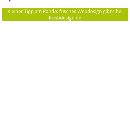
Datenschutzerklärung
Kleiner Tipp am Rande: frisches Webdesign gibt‘s bei
freshdesign.de