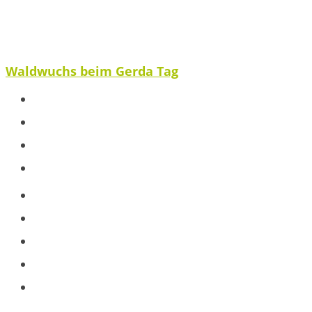
Waldwuchs beim Gerda Tag
Spenden
Ausblick
Veröffentlichungen
Partnerstimme
Projekte
Baumpatenschaft
Jugendarbeit
Schule
Workshops