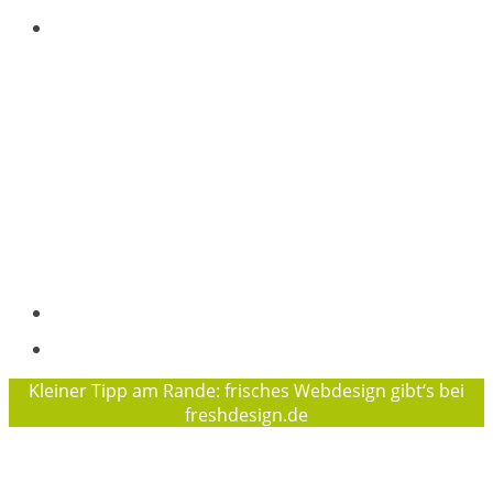
Wofür wir stehen
Pelle Hansen, Projektkoordination
Osterallee 169, 24944 Flensburg
Tel.: +49 (0)152 29924591
+49 (0) 461 97872016
info@waldwuchs-flensburg.de
Träger des Projektes „Waldwuchs“ ist der
Flensburger Jugendring e. V.
Geschäftsführerin des FJR ist Sophie Baierl
Impressum
Datenschutzerklärung
Kleiner Tipp am Rande: frisches Webdesign gibt‘s bei
freshdesign.de