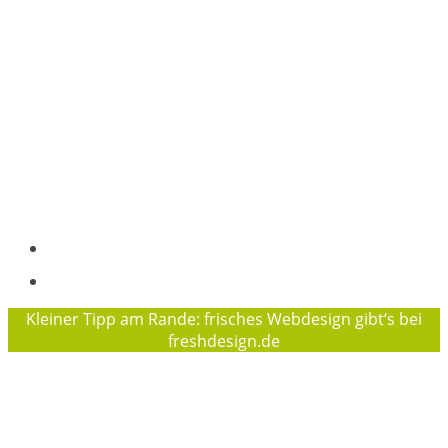
Pelle Hansen, Projektkoordination
Osterallee 169, 24944 Flensburg
Tel.: +49 (0)152 29924591
+49 (0) 461 97872016
info@waldwuchs-flensburg.de
Träger des Projektes „Waldwuchs“ ist der
Flensburger Jugendring e. V.
Geschäftsführerin des FJR ist Sophie Baierl
Impressum
Datenschutzerklärung
Kleiner Tipp am Rande: frisches Webdesign gibt‘s bei
freshdesign.de